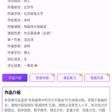
竞赛
活动组别：理工
所属省份：北京市
所属学校：北京邮电大学
学校类别：本科
所属课程：电磁场与电磁波
课程性质：专业基础课（必修）
第一作者：沈远茂
作者职称：讲师
作者学历：博士
团队成员：无
评比结果：一等奖
AI
AI
AI
作品介绍
思维导图
课后练习
智能问答
作品介绍
本参赛作品选择“导电媒质中的均匀平面波”作为讲授对象。受限于篇幅时
长，课程内容局限在“衰减特性”方面。课程从背景导入入手，依次经过问
题提出、前序回顾、数学推导、理论分析、定量分析、现象讨论，问题